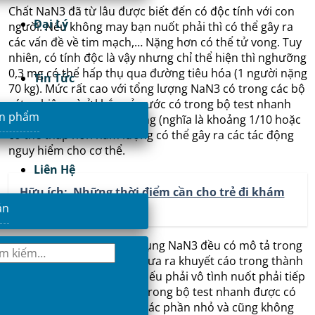
Chất NaN3 đã từ lâu được biết đến có độc tính với con
Đại Lý
người. Nếu không may bạn nuốt phải thì có thể gây ra
các vấn đề về tim mạch,… Nặng hơn có thể tử vong. Tuy
nhiên, có tính độc là vậy nhưng chỉ thể hiện thì nghưỡng
0,3 mg có thể hấp thụ qua đường tiêu hóa (1 người nặng
Tin Tức
70 kg). Mức rất cao với tổng lượng NaN3 có trong các bộ
xét nghiệm và ở khắp cả nước có trong bộ test nhanh
ản phẩm
lượng NaN3 từ 0,04-0,08 mg (nghĩa là khoảng 1/10 hoặc
có thể thấp hơn hàm lượng có thể gây ra các tác động
nguy hiểm cho cơ thể.
Liên Hệ
Hữu ích:
Những thời điểm cần cho trẻ đi khám
hậu Covid
ản
Bộ test nhanh có thể sử dụng NaN3 đều có mô tả trong
bảng thành phần và đều đưa ra khuyết cáo trong thành
phần có thể gây độc tính nếu phải vô tình nuốt phải tiếp
xúc với cơ thể. Dung dịch trong bộ test nhanh được có
thể chia thành các thành các phần nhỏ và cũng không