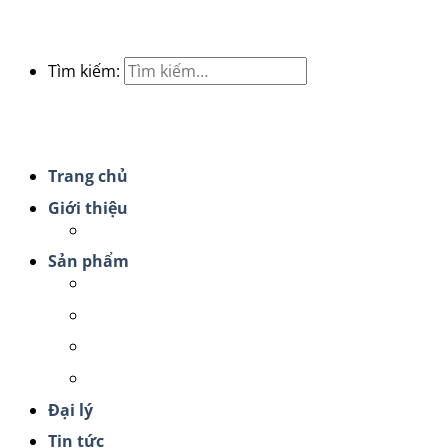
Tìm kiếm:
Trang chủ
Giới thiệu
Chứng nhận sản phẩm
Sản phẩm
Nước súc miệng ion muối
Nước rửa tay diệt khuẩn
Dung dịch rửa tay, vệ sinh mũi
Nước uống Fujiwa
Đại lý
Tin tức