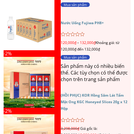
5
Mua sản phẩm
sao
Nước Uống Fujiwa PH8+
Được
120,000
₫
–
132,000
₫
Khoảng giá: từ
xếp
120,000₫ đến 132,000₫
hạng
-2%
0
Mua sản phẩm
5
sao
Sản phẩm này có nhiều biến
thể. Các tùy chọn có thể được
chọn trên trang sản phẩm
(HỒI PHỤC) KOR Hồng Sâm Lát Tẩm
Mật Ong KGC Honeyed Slices 20g x 12
Hộp
-2%
Được
3,298,000
₫
Giá gốc là:
xếp