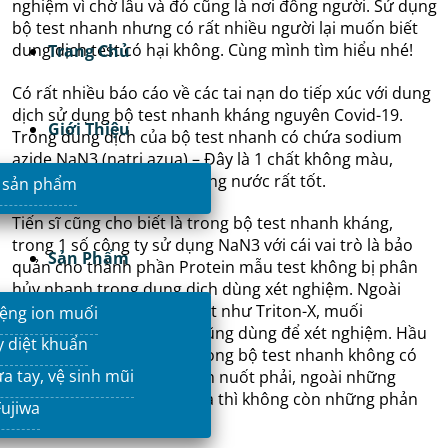
nghiệm vì chờ lâu và đó cũng là nơi đông người. Sử dụng
bộ test nhanh nhưng có rất nhiều người lại muốn biết
dung dịch test có hại không. Cùng mình tìm hiểu nhé!
Trang Chủ
Có rất nhiều báo cáo về các tai nạn do tiếp xúc với dung
dịch sử dụng bộ test nhanh kháng nguyên Covid-19.
Giới Thiệu
Trong dung dịch của bộ test nhanh có chứa sodium
azide NaN3 (natri azua) – Đây là 1 chất không màu,
không mùi, có tính tan trong nước rất tốt.
 sản phẩm
Tiến sĩ cũng cho biết là trong bộ test nhanh kháng,
trong 1 số công ty sử dụng NaN3 với cái vai trò là bảo
Sản Phẩm
quản cho thành phần Protein mẫu test không bị phân
hủy nhanh trong dung dịch dùng xét nghiệm. Ngoài
chất NaN3 mà còn các chất như Triton-X, muối
ệng ion muối
phosphate, Pro-Clin 300 cũng dùng để xét nghiệm. Hầu
y diệt khuẩn
như các chất dung dịch trong bộ test nhanh không có
a tay, vệ sinh mũi
nguy cơ gây độc khi vô tình nuốt phải, ngoài những
phản ứng dị ứng, gây ngứa thì không còn những phản
ujiwa
ứng nào nữa (trừ NaN3).