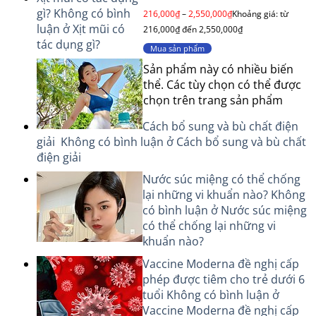
Được
gì?
Không có bình
216,000
₫
–
2,550,000
₫
Khoảng giá: từ
xếp
luận
ở Xịt mũi có
216,000₫ đến 2,550,000₫
hạng
tác dụng gì?
0
Mua sản phẩm
5
sao
Sản phẩm này có nhiều biến
thể. Các tùy chọn có thể được
chọn trên trang sản phẩm
Cách bổ sung và bù chất điện
giải
Không có bình luận
ở Cách bổ sung và bù chất
điện giải
Nước súc miệng có thể chống
lại những vi khuẩn nào?
Không
có bình luận
ở Nước súc miệng
có thể chống lại những vi
khuẩn nào?
Vaccine Moderna đề nghị cấp
phép được tiêm cho trẻ dưới 6
tuổi
Không có bình luận
ở
Vaccine Moderna đề nghị cấp