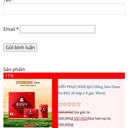
Email
*
Sản phẩm
-11%
(HỒI PHỤC) KOR 담다 Hồng Sâm Dam
Da KGC (6 hộp x 5 gói, 50ml)
Được
560,000
₫
Giá gốc là:
xếp
560,000₫.
500,000
₫
Giá hiện tại là:
hạng
0
500,000₫.