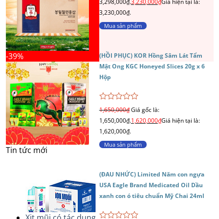
3,298,000₫.
3,230,000
₫
Giá hiện tại là:
hạng
0
3,230,000₫.
5
Mua sản phẩm
sao
-39%
(HỒI PHỤC) KOR Hồng Sâm Lát Tẩm
Mật Ong KGC Honeyed Slices 20g x 6
Hộp
Được
1,650,000
₫
Giá gốc là:
xếp
1,650,000₫.
1,620,000
₫
Giá hiện tại là:
hạng
0
1,620,000₫.
5
Mua sản phẩm
sao
Tin tức mới
(ĐAU NHỨC) Limited Năm con ngựa
USA Eagle Brand Medicated Oil Dầu
xanh con ó tiêu chuẩn Mỹ Chai 24ml
Xịt mũi có tác dụng