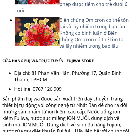
phép được tiêm cho trẻ dưới 6
tuổi
Biến chủng Omicron có thể tồn
tại và lây nhiễm trong bao lâu
Không có bình luận
ở Biến
chủng Omicron có thể tồn tại
và lây nhiễm trong bao lâu
CỬA HÀNG FUJIWA TRỰC TUYẾN - FUJIWA.STORE
Địa chỉ: 81 Phan Văn Hân, Phường 17, Quận Bình
Thạnh, TPHCM
Hotline: 0767 126 909
Sản phẩm Fujiwa được sản xuất trên dây chuyền trang
thiết bị tự động với công nghệ từ Nhật Bản để cho ra đời
những sản phẩm từ ion kiềm cao cấp: Nước uống ion
kiềm Fujiwa, nước súc miệng ION MUỐI, dung dịch vệ
sinh mũi ION MUỐI, Dung dịch vệ sinh đa năng Fujion,
nước rửa tay diệt khuẩn Fujiful... Hãy liên hệ với chúng tôi