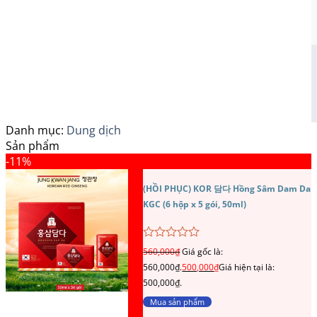
Danh mục:
Dung dịch
Sản phẩm
-11%
(HỒI PHỤC) KOR 담다 Hồng Sâm Dam Da
KGC (6 hộp x 5 gói, 50ml)
Được
560,000
₫
Giá gốc là:
xếp
560,000₫.
500,000
₫
Giá hiện tại là:
hạng
0
500,000₫.
5
Mua sản phẩm
sao