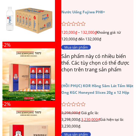
Nước Uống Fujiwa PH8+
Được
120,000
₫
–
132,000
₫
Khoảng giá: từ
xếp
120,000₫ đến 132,000₫
hạng
-2%
0
Mua sản phẩm
5
sao
Sản phẩm này có nhiều biến
thể. Các tùy chọn có thể được
chọn trên trang sản phẩm
(HỒI PHỤC) KOR Hồng Sâm Lát Tẩm Mật
Ong KGC Honeyed Slices 20g x 12 Hộp
-2%
Được
3,298,000
₫
Giá gốc là:
xếp
3,298,000₫.
3,230,000
₫
Giá hiện tại là:
hạng
0
3,230,000₫.
5
Mua sản phẩm
sao