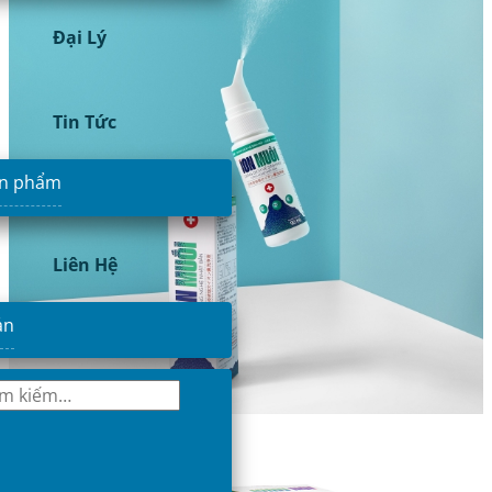
Đại Lý
Tin Tức
ản phẩm
Liên Hệ
ản