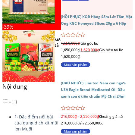
(HỒI PHỤC) KOR Hồng Sâm Lát Tẩm Mật
Ong KGC Honeyed Slices 20g x 6 Hộp
-39%
Mô
Được
1,650,000
₫
Giá gốc là:
tả
xếp
1,650,000₫.
1,620,000
₫
Giá hiện tại là:
hạng
0
1,620,000₫.
5
Mua sản phẩm
sao
(ĐAU NHỨC) Limited Năm con ngựa
Nội dung
USA Eagle Brand Medicated Oil Dầu
xanh con ó tiêu chuẩn Mỹ Chai 24ml
Được
Đặc điểm nổi bật
216,000
₫
–
2,550,000
₫
Khoảng giá: từ
xếp
của dung dịch xịt mũi
216,000₫ đến 2,550,000₫
hạng
Ion Muối
0
Mua sản phẩm
5