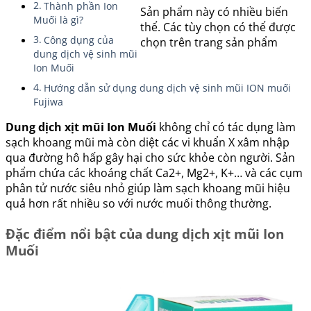
Thành phần Ion
sao
Sản phẩm này có nhiều biến
Muối là gì?
thể. Các tùy chọn có thể được
Công dụng của
chọn trên trang sản phẩm
dung dịch vệ sinh mũi
Ion Muối
Hướng dẫn sử dụng dung dịch vệ sinh mũi ION muối
Fujiwa
Dung dịch xịt mũi Ion Muối
không chỉ có tác dụng làm
sạch khoang mũi mà còn diệt các vi khuẩn X xâm nhập
qua đường hô hấp gây hại cho sức khỏe còn người. Sản
phẩm chứa các khoáng chất Ca2+, Mg2+, K+… và các cụm
phân tử nước siêu nhỏ giúp làm sạch khoang mũi hiệu
quả hơn rất nhiều so với nước muối thông thường.
Đặc điểm nổi bật của dung dịch xịt mũi Ion
Muối