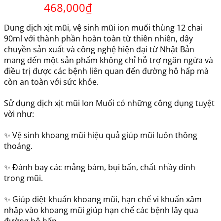
468,000
₫
5.00
3
trên 5
dựa trên
đánh giá
Dung dịch xịt mũi, vệ sinh mũi ion muối thùng 12 chai
90ml với thành phần hoàn toàn từ thiên nhiên, dây
chuyền sản xuất và công nghệ hiện đại từ Nhật Bản
mang đến một sản phẩm không chỉ hỗ trợ ngăn ngừa và
điều trị được các bệnh liên quan đến đường hô hấp mà
còn an toàn với sức khỏe.
Sử dụng dịch xịt mũi Ion Muối có những công dụng tuyệt
vời như:
✨ Vệ sinh khoang mũi hiệu quả giúp mũi luôn thông
thoáng.
✨ Đánh bay các mảng bám, bụi bẩn, chất nhầy dính
trong mũi.
✨ Giúp diệt khuẩn khoang mũi, hạn chế vi khuẩn xâm
nhập vào khoang mũi giúp hạn chế các bệnh lây qua
đường hô hấp.