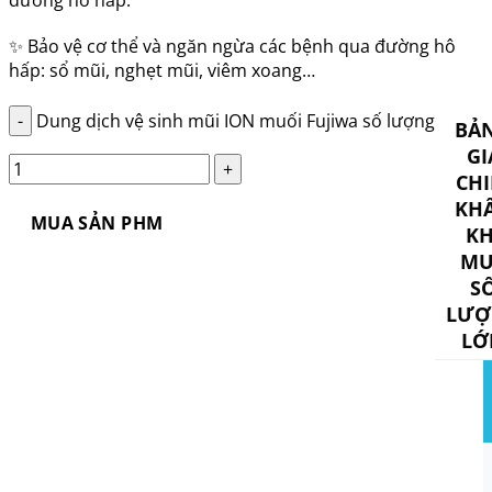
✨ Bảo vệ cơ thể và ngăn ngừa các bệnh qua đường hô
hấp: sổ mũi, nghẹt mũi, viêm xoang…
Dung dịch vệ sinh mũi ION muối Fujiwa số lượng
BẢ
GI
CHI
KH
MUA SẢN PHM
KH
MU
S
LƯỢ
LỚ