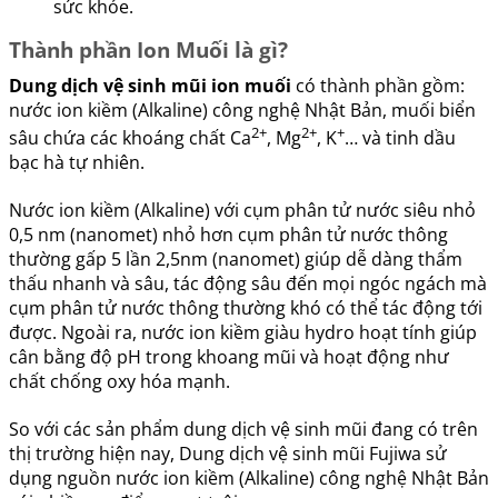
sức khỏe.
Thành phần Ion Muối là gì?
Dung dịch vệ sinh mũi ion muối
có thành phần gồm:
nước ion kiềm (Alkaline) công nghệ Nhật Bản, muối biển
2+
2+
+
sâu chứa các khoáng chất Ca
, Mg
, K
… và tinh dầu
bạc hà tự nhiên.
Nước ion kiềm (Alkaline) với cụm phân tử nước siêu nhỏ
0,5 nm (nanomet) nhỏ hơn cụm phân tử nước thông
thường gấp 5 lần 2,5nm (nanomet) giúp dễ dàng thẩm
thấu nhanh và sâu, tác động sâu đến mọi ngóc ngách mà
cụm phân tử nước thông thường khó có thể tác động tới
được. Ngoài ra, nước ion kiềm giàu hydro hoạt tính giúp
cân bằng độ pH trong khoang mũi và hoạt động như
chất chống oxy hóa mạnh.
So với các sản phẩm dung dịch vệ sinh mũi đang có trên
thị trường hiện nay, Dung dịch vệ sinh mũi Fujiwa sử
dụng nguồn nước ion kiềm (Alkaline) công nghệ Nhật Bản