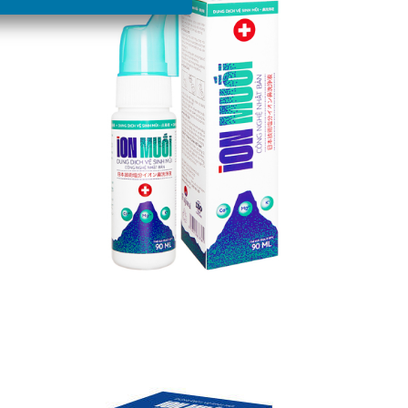
Giỏ hàng /
0
₫