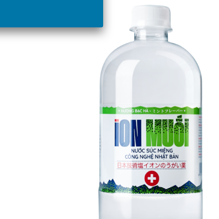
Giỏ hàng /
0
₫