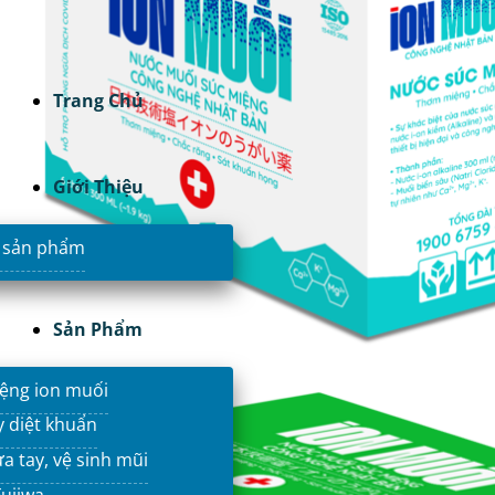
Trang Chủ
Giới Thiệu
 sản phẩm
Sản Phẩm
ệng ion muối
y diệt khuẩn
a tay, vệ sinh mũi
ujiwa