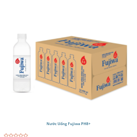
Nước Uống Fujiwa PH8+