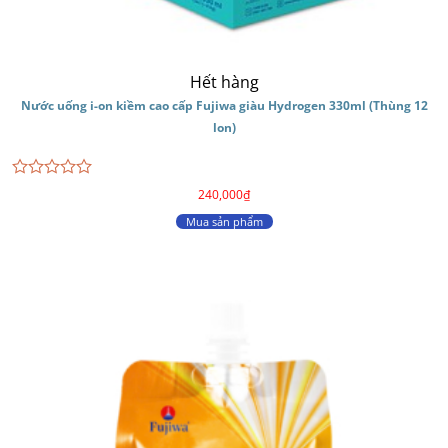
Hết hàng
Nước uống i-on kiềm cao cấp Fujiwa giàu Hydrogen 330ml (Thùng 12
lon)
Được
240,000
₫
xếp
hạng
Mua sản phẩm
0
5
sao