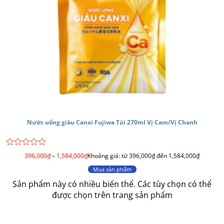
Nước uống giàu Canxi Fujiwa Túi 270ml Vị Cam/Vị Chanh
Được
396,000
₫
–
1,584,000
₫
Khoảng giá: từ 396,000₫ đến 1,584,000₫
xếp
hạng
Mua sản phẩm
0
Sản phẩm này có nhiều biến thể. Các tùy chọn có thể
5
sao
được chọn trên trang sản phẩm