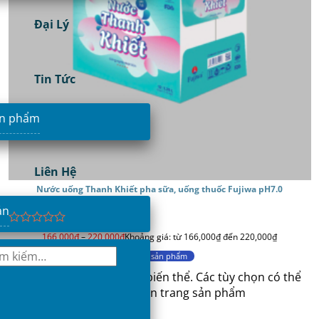
Đại Lý
Tin Tức
ản phẩm
Liên Hệ
Nước uống Thanh Khiết pha sữa, uống thuốc Fujiwa pH7.0
ản
Được
166,000
₫
–
220,000
₫
Khoảng giá: từ 166,000₫ đến 220,000₫
xếp
hạng
Mua sản phẩm
0
Sản phẩm này có nhiều biến thể. Các tùy chọn có thể
5
sao
được chọn trên trang sản phẩm