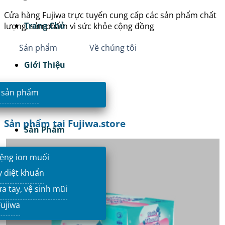
Cửa hàng Fujiwa trực tuyến cung cấp các sản phẩm chất
Trang Chủ
lượng, sản phẩm vì sức khỏe cộng đồng
Sản phẩm
Về chúng tôi
Giới Thiệu
 sản phẩm
Sản phẩm tại Fujiwa.store
Sản Phẩm
ệng ion muối
y diệt khuẩn
a tay, vệ sinh mũi
ujiwa