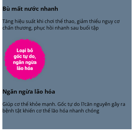
Bù mất nước nhanh
Tăng hiệu suất khi chơi thể thao, giảm thiểu nguy cơ
chấn thương, phục hồi nhanh sau buổi tập
Ngăn ngừa lão hóa
Giúp cơ thể khỏe mạnh. Gốc tự do l?căn nguyên gây ra
bệnh tật khiến cơ thể lão hóa nhanh chóng