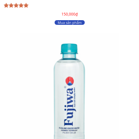
Được xếp
150,000
₫
hạng
5
5
sao
Mua sản phẩm