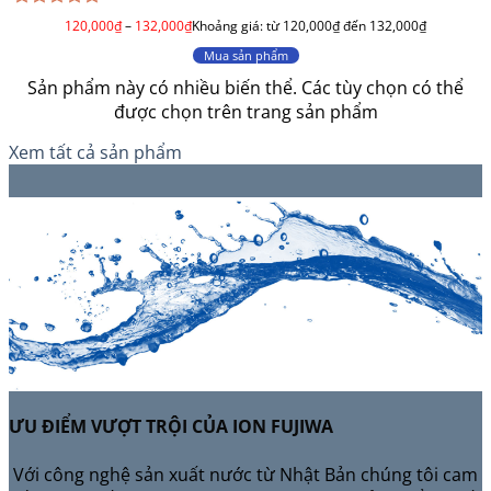
Được
120,000
₫
–
132,000
₫
Khoảng giá: từ 120,000₫ đến 132,000₫
xếp
hạng
Mua sản phẩm
0
Sản phẩm này có nhiều biến thể. Các tùy chọn có thể
5
sao
được chọn trên trang sản phẩm
Xem tất cả sản phẩm
ƯU ĐIỂM VƯỢT TRỘI CỦA ION FUJIWA
Với công nghệ sản xuất nước từ Nhật Bản chúng tôi cam