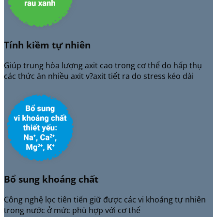
Tính kiềm tự nhiên
Giúp trung hòa lượng axit cao trong cơ thể do hấp thụ
các thức ăn nhiều axit v?axit tiết ra do stress kéo dài
Bổ sung khoáng chất
Công nghệ lọc tiên tiến giữ được các vi khoáng tự nhiên
trong nước ở mức phù hợp với cơ thể