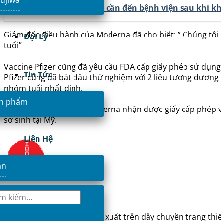
Hữu ích:
6 dấu hiệu trẻ cần đến bệnh viện sau khi k
Giám đốc điều hành của Moderna đã cho biết: ” Chúng tôi t
Đại Lý
tuổi”
Vaccine Pfizer cũng đã yêu cầu FDA cấp giấy phép sử dụng 
Tin Tức
Pfizer cũng đã bắt đầu thử nghiệm với 2 liều tương đương
nhóm tuổi nhất định.
ản phẩm
Nếu loại vanccine của Moderna nhận được giấy cấp phép và 
sơ sinh tại Mỹ.
Liên Hệ
ản
Fujiwa Store
Sản phẩm Fujiwa
được sản xuất trên dây chuyền trang thi