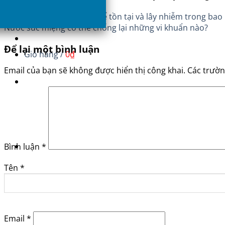
Biến chủng Omicron có thể tồn tại và lây nhiễm trong bao 
Nước súc miệng có thể chống lại những vi khuẩn nào?
Để lại một bình luận
Giỏ hàng /
0
₫
Email của bạn sẽ không được hiển thị công khai.
Các trườ
Bình luận
*
Tên
*
Email
*