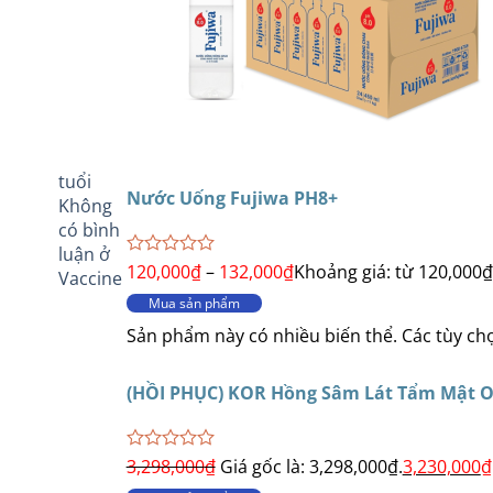
tuổi
Nước Uống Fujiwa PH8+
Không
có bình
luận
ở
Được
120,000
₫
–
132,000
₫
Khoảng giá: từ 120,000
Vaccine
xếp
Mua sản phẩm
hạng
0
Sản phẩm này có nhiều biến thể. Các tùy c
5
sao
(HỒI PHỤC) KOR Hồng Sâm Lát Tẩm Mật On
Được
3,298,000
₫
Giá gốc là: 3,298,000₫.
3,230,000
₫
xếp