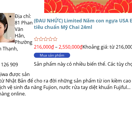
Địa chỉ:
(ĐAU NHỨC) Limited Năm con ngựa USA Ea
81 Phan
tiêu chuẩn Mỹ Chai 24ml
Văn
Hân,
Phường
Được
216,000
₫
–
2,550,000
₫
Khoảng giá: từ 216,00
h Thạnh,
xếp
Mua sản phẩm
hạng
0
Sản phẩm này có nhiều biến thể. Các tùy c
 126 909
5
sao
jiwa được sản
ệ từ Nhật Bản để cho ra đời những sản phẩm từ ion kiềm cao
 vệ sinh đa năng Fujion, nước rửa tay diệt khuẩn Fujiful...
àng online.