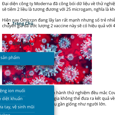
Đại diện công ty Moderna đã công bói dữ liệu về thử nghiệ
sẽ tiêm 2 liều là tương đương với 25 microgam, nghĩa là kh
Hiện nay Omicron đang lây lan rất mạnh nhưng số trẻ nhiễ
Trang Chủ
chuyên gia đã ước lượng 2 vaccine này sẽ có hiệu quả với 44%
Giới Thiệu
 sản phẩm
Sản Phẩm
ệng ion muối
Tất cả bệnh nhân được tiến hành thử nghiệm đều mắc Covid
trở nặng từ đó các chuyên gia không thể đưa ra kết quả về 
y diệt khuẩn
cũng sẽ có các tác dụng phụ gần giống như người lớn.
a tay, vệ sinh mũi
ujiwa