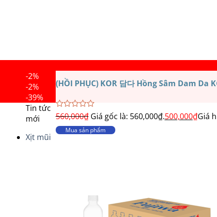
-2%
(HỒI PHỤC) KOR 담다 Hồng Sâm Dam Da KGC 
-2%
-39%
Tin tức
Được
560,000
₫
Giá gốc là: 560,000₫.
500,000
₫
Giá h
mới
xếp
Mua sản phẩm
hạng
Xịt mũi
0
5
sao