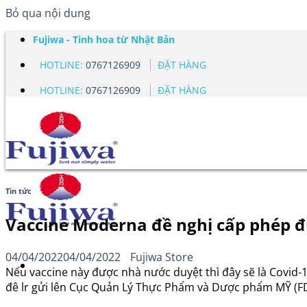
Bỏ qua nội dung
Fujiwa - Tinh hoa từ Nhật Bản
HOTLINE:
0767126909
ĐẶT HÀNG
HOTLINE:
0767126909
ĐẶT HÀNG
Tin tức
Vaccine Moderna đề nghị cấp phép đư
04/04/2022
04/04/2022
Fujiwa Store
Nếu vaccine này được nhà nước duyệt thì đây sẽ là Covid-1
đê lr gửi lên Cục Quản Lý Thực Phẩm và Dược phẩm MỸ (FDA