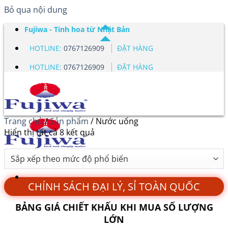
Bỏ qua nội dung
Fujiwa - Tinh hoa từ Nhật Bản
HOTLINE:
0767126909
ĐẶT HÀNG
HOTLINE:
0767126909
ĐẶT HÀNG
Trang chủ
/
Sản phẩm
/
Nước uống
Hiển thị tất cả 8 kết quả
CHÍNH SÁCH ĐẠI LÝ, SỈ TOÀN QUỐC
BẢNG GIÁ CHIẾT KHẤU KHI MUA SỐ LƯỢNG
LỚN