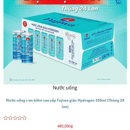
Nước uống
Nước uống i-on kiềm cao cấp Fujiwa giàu Hydrogen 330ml (Thùng 24
lon)
Được
480,000
₫
xếp