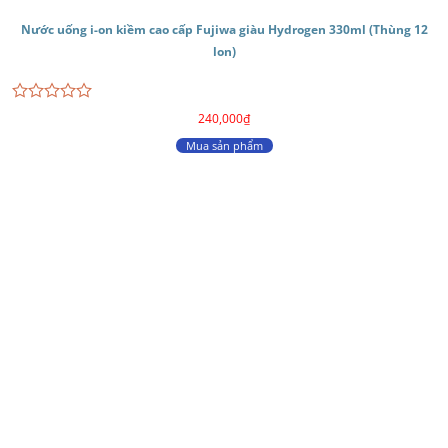
Nước uống i-on kiềm cao cấp Fujiwa giàu Hydrogen 330ml (Thùng 12
lon)
Được
240,000
₫
xếp
hạng
Mua sản phẩm
0
5
sao