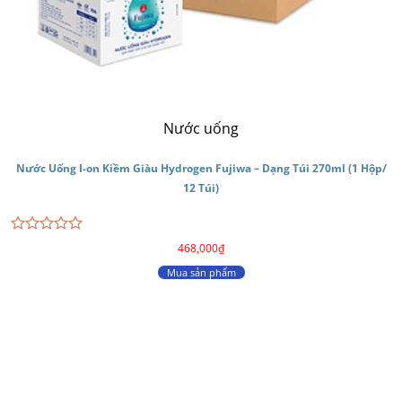
Nước uống
Nước Uống I-on Kiềm Giàu Hydrogen Fujiwa – Dạng Túi 270ml (1 Hộp/
12 Túi)
Được
468,000
₫
xếp
hạng
Mua sản phẩm
0
5
sao