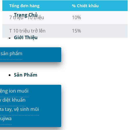
Tổng đơn hàng
% Chiết khấu
Trang Chủ
7 triệu - 10 triệu
10%
T 10 triệu trở lên
15%
Giới Thiệu
 sản phẩm
Sản Phẩm
ệng ion muối
y diệt khuẩn
a tay, vệ sinh mũi
ujiwa