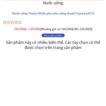
Nước uống
Nước uống Thanh Khiết pha sữa, uống thuốc Fujiwa pH7.0
Được
166,000
₫
–
220,000
₫
Khoảng giá: từ 166,000₫ đến 220,000₫
xếp
hạng
Mua sản phẩm
0
Sản phẩm này có nhiều biến thể. Các tùy chọn có thể
5
sao
được chọn trên trang sản phẩm