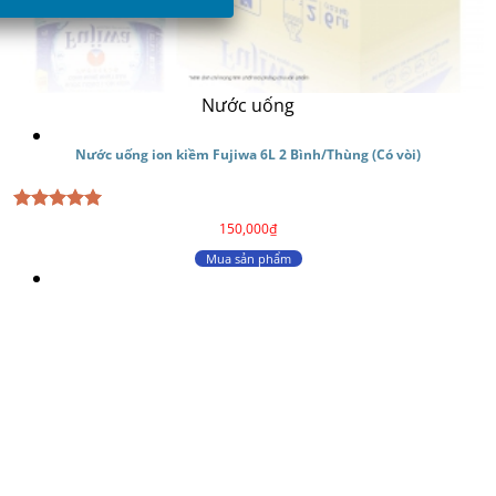
Giỏ hàng /
0
₫
Nước uống
Nước uống ion kiềm Fujiwa 6L 2 Bình/Thùng (Có vòi)
Được xếp
150,000
₫
hạng
5
5
sao
Mua sản phẩm