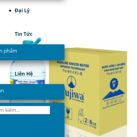
Đại Lý
Tin Tức
ản phẩm
Liên Hệ
ản