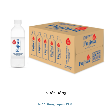
Nước uống
Nước Uống Fujiwa PH8+