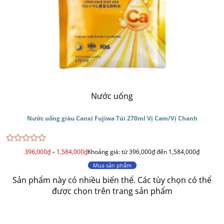
Nước uống
Nước uống giàu Canxi Fujiwa Túi 270ml Vị Cam/Vị Chanh
Được
396,000
₫
–
1,584,000
₫
Khoảng giá: từ 396,000₫ đến 1,584,000₫
xếp
hạng
Mua sản phẩm
0
Sản phẩm này có nhiều biến thể. Các tùy chọn có thể
5
sao
được chọn trên trang sản phẩm