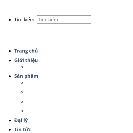
Tìm kiếm:
Trang chủ
Giới thiệu
Chứng nhận sản phẩm
Sản phẩm
Nước súc miệng ion muối
Nước rửa tay diệt khuẩn
Dung dịch rửa tay, vệ sinh mũi
Nước uống Fujiwa
Đại lý
Tin tức