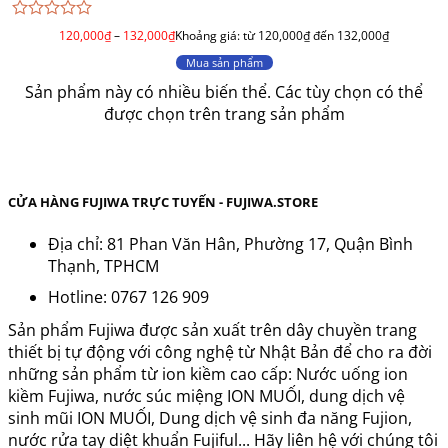
Được
120,000
₫
–
132,000
₫
Khoảng giá: từ 120,000₫ đến 132,000₫
xếp
hạng
Mua sản phẩm
0
Sản phẩm này có nhiều biến thể. Các tùy chọn có thể
5
sao
được chọn trên trang sản phẩm
CỬA HÀNG FUJIWA TRỰC TUYẾN - FUJIWA.STORE
Địa chỉ: 81 Phan Văn Hân, Phường 17, Quận Bình
Thạnh, TPHCM
Hotline: 0767 126 909
Sản phẩm Fujiwa được sản xuất trên dây chuyền trang
thiết bị tự động với công nghệ từ Nhật Bản để cho ra đời
những sản phẩm từ ion kiềm cao cấp: Nước uống ion
kiềm Fujiwa, nước súc miệng ION MUỐI, dung dịch vệ
sinh mũi ION MUỐI, Dung dịch vệ sinh đa năng Fujion,
nước rửa tay diệt khuẩn Fujiful... Hãy liên hệ với chúng tôi