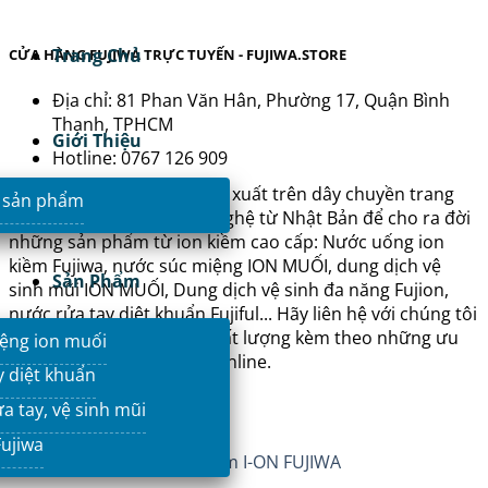
Trang Chủ
CỬA HÀNG FUJIWA TRỰC TUYẾN - FUJIWA.STORE
Địa chỉ: 81 Phan Văn Hân, Phường 17, Quận Bình
Thạnh, TPHCM
Giới Thiệu
Hotline: 0767 126 909
Sản phẩm Fujiwa được sản xuất trên dây chuyền trang
 sản phẩm
thiết bị tự động với công nghệ từ Nhật Bản để cho ra đời
những sản phẩm từ ion kiềm cao cấp: Nước uống ion
kiềm Fujiwa, nước súc miệng ION MUỐI, dung dịch vệ
Sản Phẩm
sinh mũi ION MUỐI, Dung dịch vệ sinh đa năng Fujion,
nước rửa tay diệt khuẩn Fujiful... Hãy liên hệ với chúng tôi
để có những sản phẩm chất lượng kèm theo những ưu
ệng ion muối
đãi hấp dẫn khi đặt hàng online.
y diệt khuẩn
a tay, vệ sinh mũi
SẢN PHẨM CỦA FUJIWA
ujiwa
Nước uống ion kiềm I-ON FUJIWA