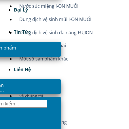
Nước súc miệng I-ON MUỐI
Đại Lý
Dung dịch vệ sinh mũi I-ON MUỐI
Tin Tức
Dung dịch vệ sinh đa năng FUJION
Nước uống đóng chai
ản phẩm
Một số sản phẩm khác
Liên Hệ
THÔNG TIN
ản
Về chúng tôi
Khuyến mãi
Hướng dẫn mua hàng