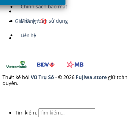
Chính sách bảo mật
Điều khoản sử dụng
Giỏ hàng /
0
₫
Liên hệ
Thiết kế bởi
Vũ Trụ Số
- © 2026
Fujiwa.store
giữ toàn
quyền.
Tìm kiếm: